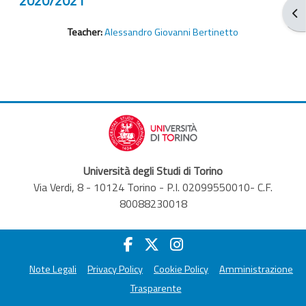
2020/2021
Ouv
Teacher:
Alessandro Giovanni Bertinetto
Università degli Studi di Torino
Via Verdi, 8 - 10124 Torino - P.I. 02099550010- C.F.
80088230018
Note Legali
Privacy Policy
Cookie Policy
Amministrazione
Trasparente