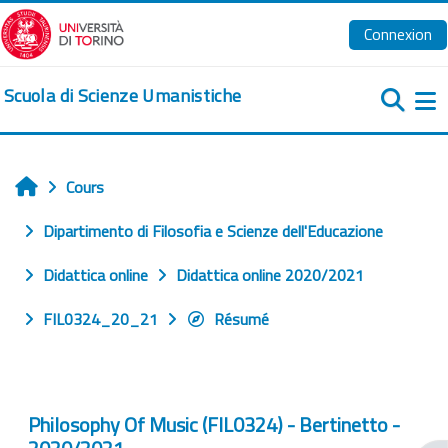
Passer au contenu principal
Connexion
Scuola di Scienze Umanistiche
Pa
Cours
Accueil
Dipartimento di Filosofia e Scienze dell'Educazione
Didattica online
Didattica online 2020/2021
FIL0324_20_21
Résumé
Philosophy Of Music (FIL0324) - Bertinetto -