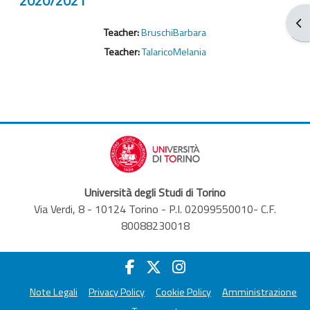
2020/2021
打
Teacher:
BruschiBarbara
Teacher:
TalaricoMelania
Università degli Studi di Torino
Via Verdi, 8 - 10124 Torino - P.I. 02099550010- C.F.
80088230018
Note Legali
Privacy Policy
Cookie Policy
Amministrazione