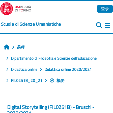
跳到主要内容
登录
Scuola di Scienze Umanistiche
课程
首页
Dipartimento di Filosofia e Scienze dell'Educazione
Didattica online
Didattica online 2020/2021
FIL0251B_20_21
概要
Digital Storytelling (FIL0251B) - Bruschi -