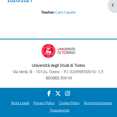
2020/2021
Blo
Teacher:
Carlo Capello
Università degli Studi di Torino
Via Verdi, 8 - 10124 Torino - P.I. 02099550010- C.F.
80088230018
Note Legali
Privacy Policy
Cookie Policy
Amministrazione
Trasparente