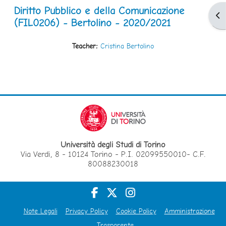
Diritto Pubblico e della Comunicazione
Apr
(FIL0206) - Bertolino - 2020/2021
Teacher:
Cristina Bertolino
Università degli Studi di Torino
Via Verdi, 8 - 10124 Torino - P.I. 02099550010- C.F.
80088230018
Note Legali
Privacy Policy
Cookie Policy
Amministrazione
Trasparente