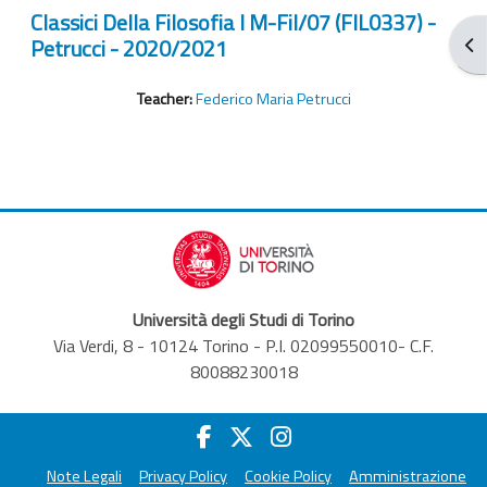
Classici Della Filosofia I M-Fil/07 (FIL0337) -
Petrucci - 2020/2021
От
Teacher:
Federico Maria Petrucci
Università degli Studi di Torino
Via Verdi, 8 - 10124 Torino - P.I. 02099550010- C.F.
80088230018
Note Legali
Privacy Policy
Cookie Policy
Amministrazione