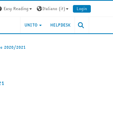
Easy Reading
Italiano ‎(it)‎
Login
UNITO
HELPDESK
ine 2020/2021
21