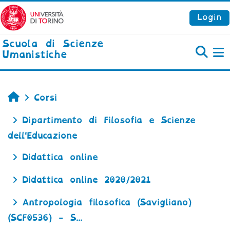
Vai al contenuto principale
Login
Scuola di Scienze
Umanistiche
P
Home
Corsi
Dipartimento di Filosofia e Scienze
dell'Educazione
Didattica online
Didattica online 2020/2021
Antropologia filosofica (Savigliano)
(SCF0536) - S...