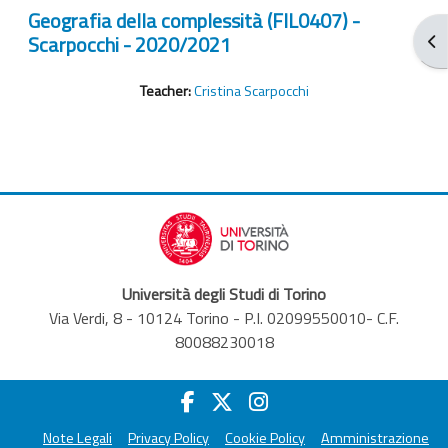
Geografia della complessità (FIL0407) -
Scarpocchi - 2020/2021
Blo
Teacher:
Cristina Scarpocchi
Università degli Studi di Torino
Via Verdi, 8 - 10124 Torino - P.I. 02099550010- C.F.
80088230018
Note Legali
Privacy Policy
Cookie Policy
Amministrazione