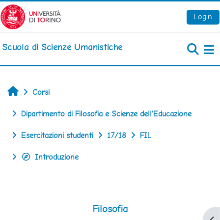
Vai al contenuto principale
Login
Scuola di Scienze Umanistiche
Pa
Home
Corsi
Dipartimento di Filosofia e Scienze dell'Educazione
Esercitazioni studenti
17/18
FIL
Introduzione
Filosofia
Apr