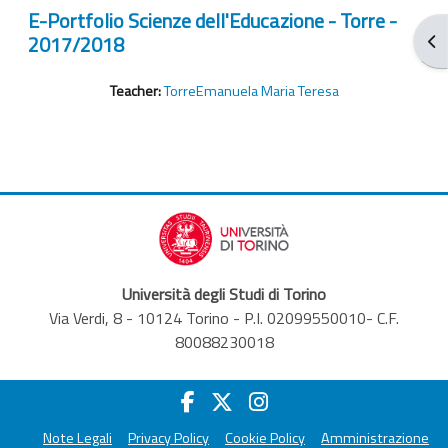
E-Portfolio Scienze dell'Educazione - Torre -
2017/2018
打
Teacher:
TorreEmanuela Maria Teresa
Università degli Studi di Torino
Via Verdi, 8 - 10124 Torino - P.I. 02099550010- C.F.
80088230018
Note Legali
Privacy Policy
Cookie Policy
Amministrazione