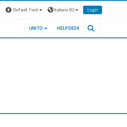
Default Font
Italiano ‎(it)‎
Login
UNITO
HELPDESK