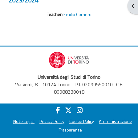
2023/2024
Apr
Teacher:
Emilio Corriero
Università degli Studi di Torino
Via Verdi, 8 - 10124 Torino - P.I. 02099550010- C.F.
80088230018
Note Legali
Privacy Policy
Cookie Policy
Amministrazione
Trasparente