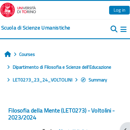
Skip to main content
Log in
Scuola di Scienze Umanistiche
Si
Courses
Home
Dipartimento di Filosofia e Scienze dell'Educazione
LET0273_23_24_VOLTOLINI
Summary
Filosofia della Mente (LET0273) - Voltolini -
2023/2024
Ope