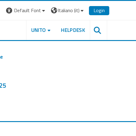
Default Font
Italiano ‎(it)‎
Login
UNITO
HELPDESK
ne
025