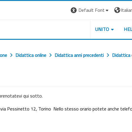
Default Font
Italian
UNITO
HE
ione
Didattica online
Didattica anni precedenti
Didattica
 prenotatevi qui sotto.
, via Pessinetto 12, Torino Nello stesso orario potete anche telef