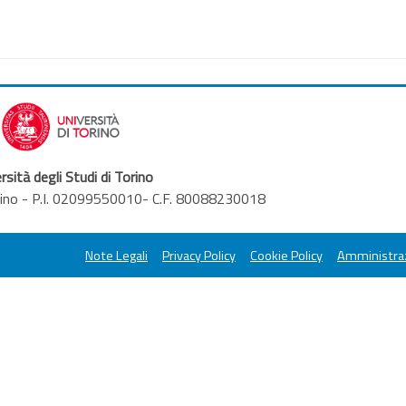
rsità degli Studi di Torino
orino - P.I. 02099550010- C.F. 80088230018
Note Legali
Privacy Policy
Cookie Policy
Amministraz