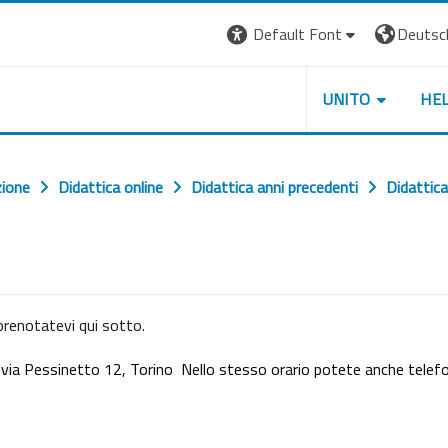
Default Font
Deutsch 
UNITO
HE
zione
Didattica online
Didattica anni precedenti
Didattic
 prenotatevi qui sotto.
, via Pessinetto 12, Torino Nello stesso orario potete anche telef