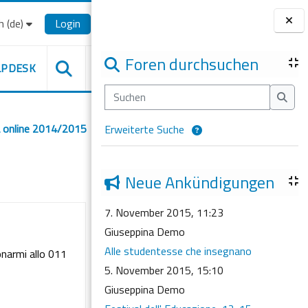
‎(de)‎
Login
Blöcke
Foren durchsuchen
LPDESK
Suchen
Such
a online 2014/2015
Erweiterte Suche
Neue Ankündigungen
7. November 2015, 11:23
Giuseppina Demo
Alle studentesse che insegnano
onarmi allo 011
5. November 2015, 15:10
Giuseppina Demo