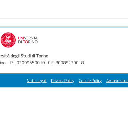
mung
rsità degli Studi di Torino
orino - P.I. 02099550010- C.F. 80088230018
Note Legali
Privacy Policy
Cookie Policy
Amministraz