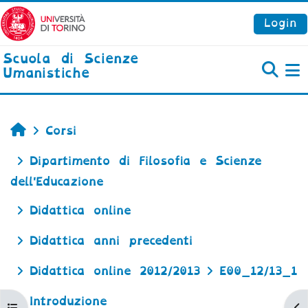
Vai al contenuto principale
Login
Scuola di Scienze
Umanistiche
P
Home
Corsi
Dipartimento di Filosofia e Scienze
dell'Educazione
Didattica online
Didattica anni precedenti
Didattica online 2012/2013
E00_12/13_1
Introduzione
Apri indice del corso
Ap