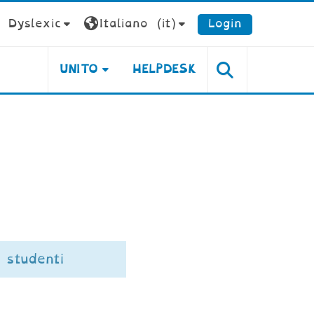
Dyslexic
Italiano ‎(it)‎
Login
UNITO
HELPDESK
studenti