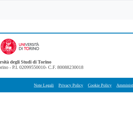
sità degli Studi di Torino
orino - P.I. 02099550010- C.F. 80088230018
Note Legali
Privacy Policy
Cookie Policy
Amministr