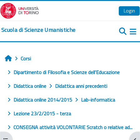
Vai al contenuto principale
Login
Scuola di Scienze Umanistiche
Pa
Corsi
Home
Dipartimento di Filosofia e Scienze dell'Educazione
Didattica online
Didattica anni precedenti
Didattica online 2014/2015
Lab-informatica
Lezione 23/2/2015 - terza
CONSEGNA attività VOLONTARIE Scratch o relative ad...
Apri indice del corso
Apr