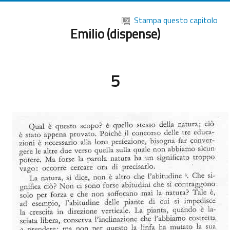
Vai al contenuto principale
Stampa questo capitolo
Emilio (dispense)
5