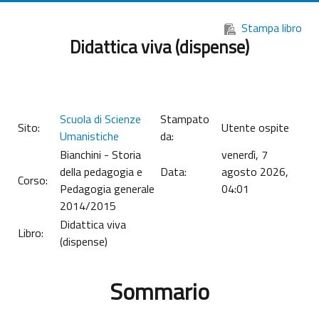
Vai al contenuto principale
Stampa libro
Didattica viva (dispense)
Scuola di Scienze
Stampato
Sito:
Utente ospite
Umanistiche
da:
Bianchini - Storia
venerdì, 7
della pedagogia e
Data:
agosto 2026,
Corso:
Pedagogia generale
04:01
2014/2015
Didattica viva
Libro:
(dispense)
Sommario