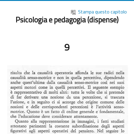
Vai al contenuto principale
Stampa questo capitolo
Psicologia e pedagogia (dispense)
9