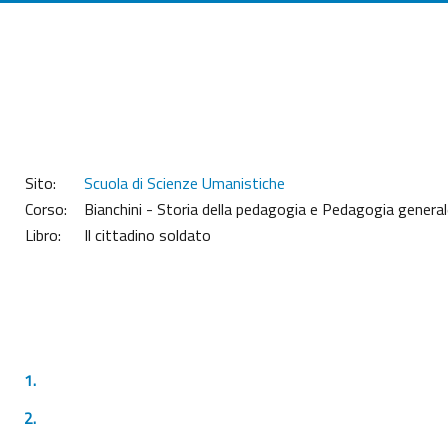
Vai al contenuto principale
Sito:
Scuola di Scienze Umanistiche
Corso:
Bianchini - Storia della pedagogia e Pedagogia gener
Libro:
Il cittadino soldato
1.
2.