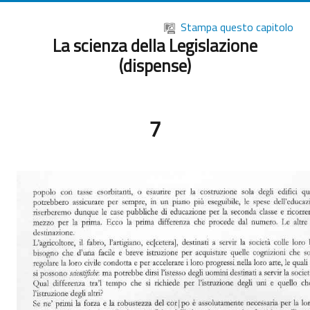
Vai al contenuto principale
Stampa questo capitolo
La scienza della Legislazione
(dispense)
7