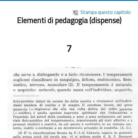
Vai al contenuto principale
Stampa questo capitolo
Elementi di pedagogia (dispense)
7