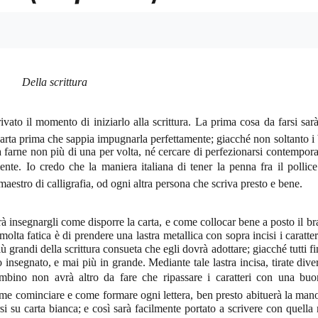
Della scrittura
ivato il momento di iniziarlo alla scrittura. La prima cosa da farsi sarà
arta prima che sappia impugnarla perfettamente; giac­ché non soltanto i 
farne non più di una per volta, né cercare di perfezionarsi con­tempo
nte. Io credo che la maniera italiana di tener la penna fra il pollice e
aestro di calligrafia, od ogni altra persona che scriva presto e bene.
 insegnargli come disporre la carta, e come collocar bene a posto il bra
lta fa­tica è di prendere una lastra metallica con sopra incisi i caratte
 grandi della scrit­tura consueta che egli dovrà adottare; giacché tutti f
 insegnato, e mai più in grande. Mediante tale lastra incisa, tirate dive
bambino non avrà altro da fare che ripassare i carat­teri con una buo
come cominciare e come formare ogni lettera, ben presto abituerà la man
i su carta bianca; e così sarà facil­mente portato a scrivere con quella