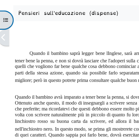
Aggregazione dei criteri
Pensieri sull'educazione (dispense)
Apri indice del corso
Quando il bambino saprà legger bene lIn­glese, sarà arr
tener bene la penna, e non si dovrà lasciare che l'adoperi sulla
c
quelli che vogliono far bene qualche cosa debbono cominciar a 
parti della stessa azione, quando sia possibile farlo separatame
migliore; però in questo potrete prima consultare qualche buon m
Quando il bambino avrà imparato a tener bene la pen­na, si dovrà
Ottenuto anche questo, il modo di insegnargli a scrivere senza mo
che preferite; ma ricordatevi che questi debbono essere molto più
volta con scrivere naturalmente più in piccolo di quanto fu loro
linchiostro rosso su buona carta da scrivere, ed allora il 
nell'inchiostro nero. In questo modo, se prima gli mostrerete 
di quei caratteri. Quando sappia poi farlo bene, dovrà esercitars