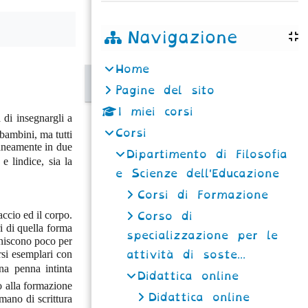
Navigazione
Home
Pagine del sito
I miei corsi
 di insegnargli a
Corsi
bambini, ma tutti
raneamente in due
Dipartimento di Filosofia
 lindice, sia la
e Scienze dell'Educazione
Corsi di Formazione
ccio ed il corpo.
Corso di
ri di quella forma
specializzazione per le
ini­scono poco per
rsi esemplari con
attività di soste...
na penna intinta
Didattica online
o alla formazione
Didattica online
 mano di scrittura