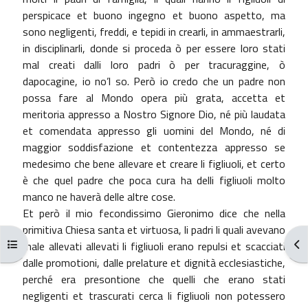
perspicace et buono ingegno et buono aspetto, ma
sono negligenti, freddi, e tepidi in crearli, in ammaestrarli,
in disciplinarli, donde si proceda ò per essere loro stati
mal creati dalli loro padri ò per tracuraggine, ò
dapocagine, io no’l so. Però io credo che un padre non
possa fare al Mondo opera più grata, accetta et
meritoria appresso a Nostro Signore Dio, né più laudata
et comendata appresso gli uomini del Mondo, né di
maggior soddisfazione et contentezza appresso se
medesimo che bene allevare et creare li figliuoli, et certo
è che quel padre che poca cura ha delli figliuoli molto
manco ne haverà delle altre cose.
Et però il mio fecondissimo Gieronimo dice che nella
primitiva Chiesa santa et virtuosa, li padri li quali avevano
Apri indice del corso
Apr
male allevati allevati li figliuoli erano repulsi et scacciati
dalle promotioni, dalle prelature et dignità ecclesiastiche,
perché era presontione che quelli che erano stati
negligenti et trascurati cerca li figliuoli non potessero