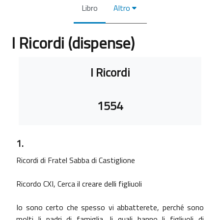
Libro
Altro
I Ricordi (dispense)
Aggregazione dei criteri
I Ricordi
1554
1.
Ricordi di Fratel Sabba di Castiglione
Ricordo CXI, Cerca il creare delli figliuoli
Io sono certo che spesso vi abbatterete, perché sono
molti li padri di famiglia, li quali hanno li figliuoli di