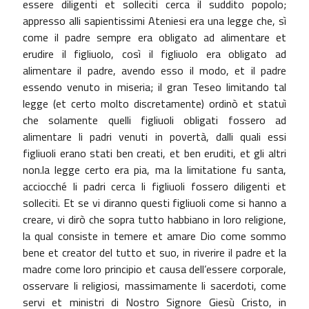
essere diligenti et solleciti cerca il suddito popolo;
appresso alli sapientissimi Ateniesi era una legge che, sì
come il padre sempre era obligato ad alimentare et
erudire il figliuolo, così il figliuolo era obligato ad
alimentare il padre, avendo esso il modo, et il padre
essendo venuto in miseria; il gran Teseo limitando tal
legge (et certo molto discretamente) ordinò et statuì
che solamente quelli figliuoli obligati fossero ad
alimentare li padri venuti in povertà, dalli quali essi
figliuoli erano stati ben creati, et ben eruditi, et gli altri
non.la legge certo era pia, ma la limitatione fu santa,
acciocché li padri cerca li figliuoli fossero diligenti et
solleciti. Et se vi diranno questi figliuoli come si hanno a
creare, vi dirò che sopra tutto habbiano in loro religione,
la qual consiste in temere et amare Dio come sommo
bene et creator del tutto et suo, in riverire il padre et la
madre come loro principio et causa dell’essere corporale,
osservare li religiosi, massimamente li sacerdoti, come
servi et ministri di Nostro Signore Giesù Cristo, in