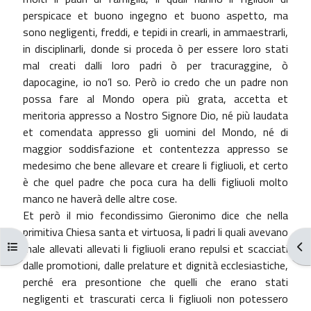
perspicace et buono ingegno et buono aspetto, ma
sono negligenti, freddi, e tepidi in crearli, in ammaestrarli,
in disciplinarli, donde si proceda ò per essere loro stati
mal creati dalli loro padri ò per tracuraggine, ò
dapocagine, io no’l so. Però io credo che un padre non
possa fare al Mondo opera più grata, accetta et
meritoria appresso a Nostro Signore Dio, né più laudata
et comendata appresso gli uomini del Mondo, né di
maggior soddisfazione et contentezza appresso se
medesimo che bene allevare et creare li figliuoli, et certo
è che quel padre che poca cura ha delli figliuoli molto
manco ne haverà delle altre cose.
Et però il mio fecondissimo Gieronimo dice che nella
primitiva Chiesa santa et virtuosa, li padri li quali avevano
Открыть оглавление курса
От
male allevati allevati li figliuoli erano repulsi et scacciati
dalle promotioni, dalle prelature et dignità ecclesiastiche,
perché era presontione che quelli che erano stati
negligenti et trascurati cerca li figliuoli non potessero