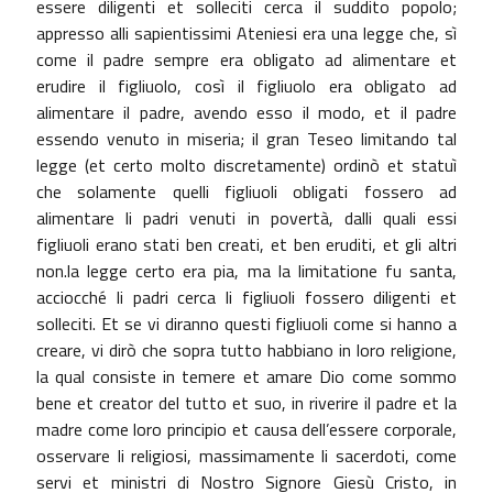
essere diligenti et solleciti cerca il suddito popolo;
appresso alli sapientissimi Ateniesi era una legge che, sì
come il padre sempre era obligato ad alimentare et
erudire il figliuolo, così il figliuolo era obligato ad
alimentare il padre, avendo esso il modo, et il padre
essendo venuto in miseria; il gran Teseo limitando tal
legge (et certo molto discretamente) ordinò et statuì
che solamente quelli figliuoli obligati fossero ad
alimentare li padri venuti in povertà, dalli quali essi
figliuoli erano stati ben creati, et ben eruditi, et gli altri
non.la legge certo era pia, ma la limitatione fu santa,
acciocché li padri cerca li figliuoli fossero diligenti et
solleciti. Et se vi diranno questi figliuoli come si hanno a
creare, vi dirò che sopra tutto habbiano in loro religione,
la qual consiste in temere et amare Dio come sommo
bene et creator del tutto et suo, in riverire il padre et la
madre come loro principio et causa dell’essere corporale,
osservare li religiosi, massimamente li sacerdoti, come
servi et ministri di Nostro Signore Giesù Cristo, in