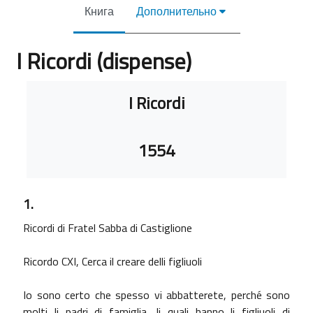
Книга
Дополнительно
I Ricordi (dispense)
Требуемые условия завершения
I Ricordi
1554
1.
Ricordi di Fratel Sabba di Castiglione
Ricordo CXI, Cerca il creare delli figliuoli
Io sono certo che spesso vi abbatterete, perché sono
molti li padri di famiglia, li quali hanno li figliuoli di