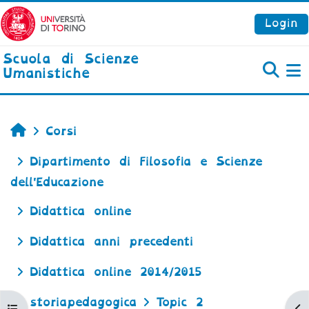
Vai al contenuto principale
Login
Scuola di Scienze
Umanistiche
P
Home
Corsi
Dipartimento di Filosofia e Scienze
dell'Educazione
Didattica online
Didattica anni precedenti
Didattica online 2014/2015
storiapedagogica
Topic 2
Apri indice del corso
Ap