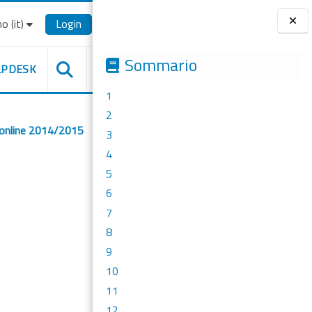
o ‎(it)‎
Login
Blocchi
Sommario
LPDESK
1
2
 online 2014/2015
3
4
5
6
7
8
9
10
11
12