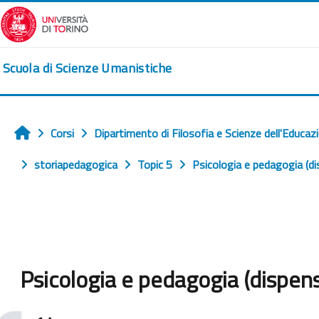
Vai al contenuto principale
Scuola di Scienze Umanistiche
Corsi
Dipartimento di Filosofia e Scienze dell'Educaz
Home
storiapedagogica
Topic 5
Psicologia e pedagogia (d
Psicologia e pedagogia (dispen
Aggregazione dei criteri