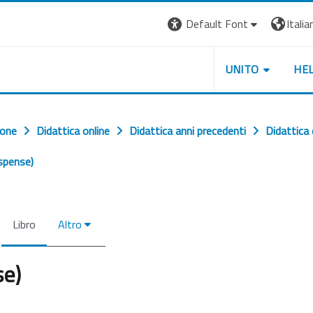
Default Font
Italian
UNITO
HE
ione
Didattica online
Didattica anni precedenti
Didattica
ispense)
Libro
Altro
se)