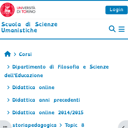
Vai al contenuto principale
Login
Scuola di Scienze
Umanistiche
P
Home
Corsi
Dipartimento di Filosofia e Scienze
dell'Educazione
Didattica online
Didattica anni precedenti
Didattica online 2014/2015
storiapedagogica
Topic 8
Apri indice del corso
Ap