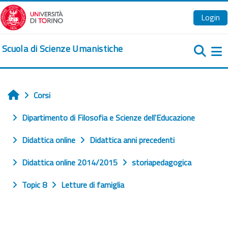
Vai al contenuto principale
Login
Scuola di Scienze Umanistiche
Pa
Corsi
Home
Dipartimento di Filosofia e Scienze dell'Educazione
Didattica online
Didattica anni precedenti
Didattica online 2014/2015
storiapedagogica
Topic 8
Letture di famiglia