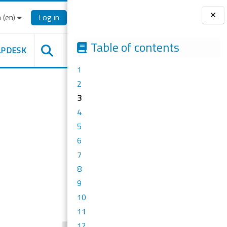
‎(en)‎
Log in
Blocks
Table of contents
LPDESK
1
2
3
4
5
6
7
8
9
10
11
12