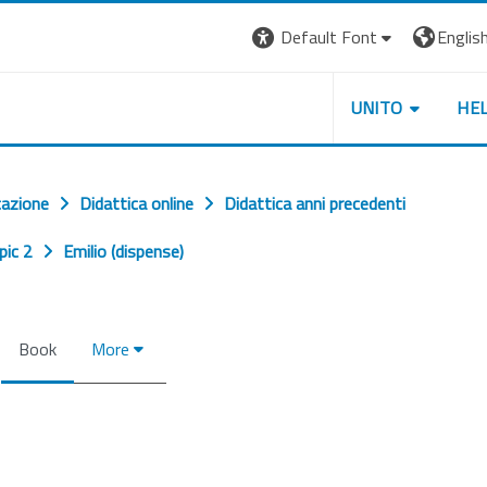
Default Font
English 
UNITO
HE
cazione
Didattica online
Didattica anni precedenti
pic 2
Emilio (dispense)
Book
More