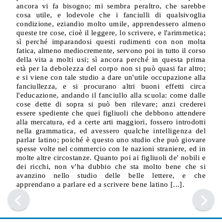
ancora vi fa bisogno; mi sembra peraltro,
che sarebbe
cosa utile, e lodevole che i fanciulli di qualsivoglia
condizione,
eziandio molto umile, apprendessero almeno
queste tre cose, cioè il leggere, lo scrivere, e l'arimmetica;
sì perché imparandosi questi rudimenti con non
molta
fatica, almeno mediocremente, servono poi in tutto il corso
della vita a
molti usi; sì ancora perché in questa prima
età per la debolezza del corpo
non si può quasi far altro;
e si viene con tale studio a dare un'utile occupa­
zione alla
fanciullezza, e si procurano altri buoni effetti circa
l'educazione,
andando il fanciullo alla scuola: come dalle
cose dette di sopra si può ben
rilevare; anzi crederei
essere spediente che quei figliuoli che debbono atten­dere
alla mercatura, ed a certe arti maggiori, fossero introdotti
nella gram­
matica, ed avessero qualche intelligenza del
parlar latino; poiché è questo
uno studio che può giovare
spesse volte nel commercio con le nazioni stra­
niere, ed in
molte altre circostanze. Quanto poi ai figliuoli de' nobili e
dei
ricchi, non v'ha dubbio che sta molto bene che si
avanzino nello studio delle
belle lettere, e che
apprendano a parlare ed a scrivere bene latino [...].