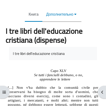
Книга
Дополнительно
I tre libri dell'educazione
cristiana (dispense)
Требуемые условия завершения
I tre libri dell'educazione cristiana
Capo XLV
Se tutti i fanciulli debbano, o no,
apprendere le lettere
[...] Non v'ha dubbio che la comunità civile per
Открыть оглавление курса
От
conservarsi ha bisogno di
molte sorta d'uomini, che
facciano diversi esercizj, come sono i contadini,
gli
artigiani, i mercatanti, e molti altri; mentre non tutti
possono, né debbono
essere letterati, sebbene di questi