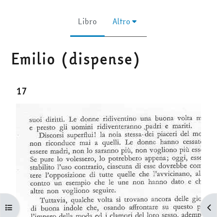
Libro
Altro
Emilio (dispense)
Aggregazione dei criteri
17
Apri indice del corso
Apr