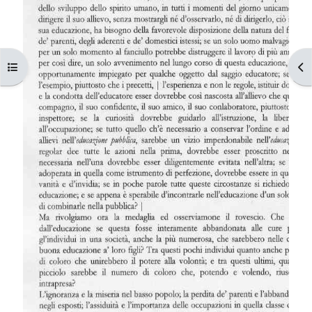
Apri indice del corso
Apr