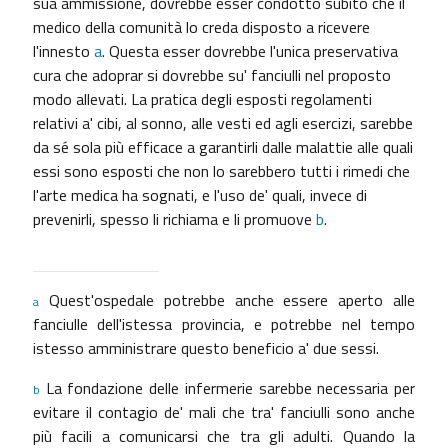
sua ammissione, dovrebbe esser condotto subito che il
medico della comunità lo creda disposto a ricevere
l'innesto
a
. Questa esser dovrebbe l'unica
preservativa
cura
che adoprar si dovrebbe su' fanciulli nel proposto
modo allevati. La pratica degli esposti regolamenti
relativi a' cibi, al sonno, alle vesti ed agli esercizi, sarebbe
da sé sola più efficace a garantirli dalle malattie alle quali
essi sono esposti che non lo sarebbero tutti i rimedi che
l'arte medica ha sognati, e l'uso de' quali, invece di
prevenirli, spesso li richiama e li promuove
b
.
Quest'ospedale potrebbe anche essere aperto alle
a
fanciulle dell'istessa provincia, e potrebbe nel tempo
istesso amministrare questo beneficio a' due sessi.
La fondazione delle infermerie sarebbe necessaria per
b
evitare il contagio de' mali che tra' fanciulli sono anche
più facili a comunicarsi che tra gli adulti. Quando la