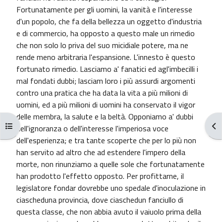
Fortunatamente per gli uomini, la vanità e l'interesse
d'un popolo, che fa della bellezza un oggetto d'industria
e di commercio, ha opposto a questo male un rimedio
che non solo lo priva del suo micidiale potere, ma ne
rende meno arbitraria l'espansione. L'innesto è questo
fortunato rimedio. Lasciamo a' fanatici ed agl'imbecilli i
mal fondati dubbi; lasciam loro i più assurdi argomenti
contro una pratica che ha data la vita a più milioni di
uomini, ed a più milioni di uomini ha conservato il vigor
delle membra, la salute e la beltà. Opponiamo a' dubbi
Apri indice del corso
Apr
dell'ignoranza o dell'interesse l'imperiosa voce
dell'esperienza; e tra tante scoperte che per lo più non
han servito ad altro che ad estendere l'impero della
morte, non rinunziamo a quelle sole che fortunatamente
han prodotto l'effetto opposto. Per profittarne, il
legislatore fondar dovrebbe uno spedale d'inoculazione in
ciascheduna provincia, dove ciaschedun fanciullo di
questa classe, che non abbia avuto il vaiuolo prima della