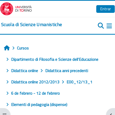
Salta al contenido principal
Entrar
Scuola di Scienze Umanistiche
Pa
Cursos
Inicio
Dipartimento di Filosofia e Scienze dell'Educazione
Didattica online
Didattica anni precedenti
Didattica online 2012/2013
E00_12/13_1
6 de febrero - 12 de febrero
Elementi di pedagogia (dispense)
Abrir índice del curso
Abr