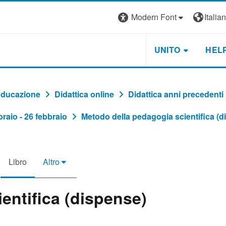
Modern Font
Italiano
UNITO
HEL
'Educazione
Didattica online
Didattica anni precedenti
braio - 26 febbraio
Metodo della pedagogia scientifica (d
Libro
Altro
entifica (dispense)