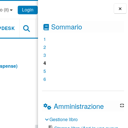
 ‎(it)‎
Login
Blocchi
Sommario
PDESK
1
2
3
4
ispense)
5
6
Amministrazione
Gestione libro