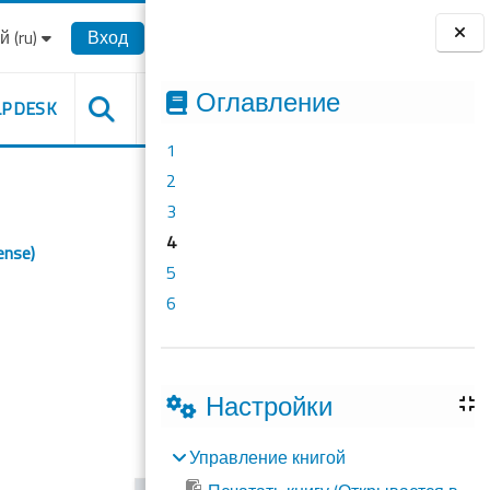
‎(ru)‎
Вход
Блоки
Оглавление
LPDESK
1
2
3
4
ense)
5
6
Настройки
Управление книгой