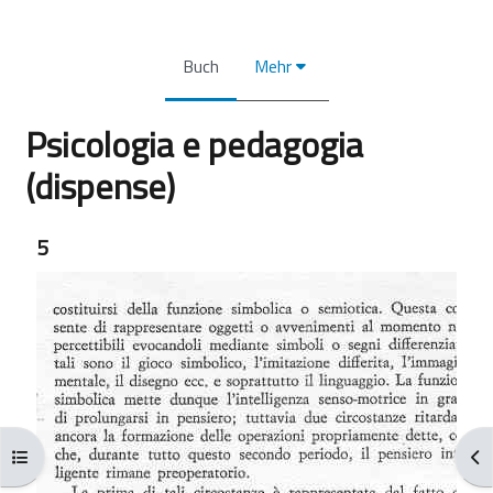
Buch
Mehr
Psicologia e pedagogia
(dispense)
Abschlussbedingungen
5
Kursindex öffnen
Blo