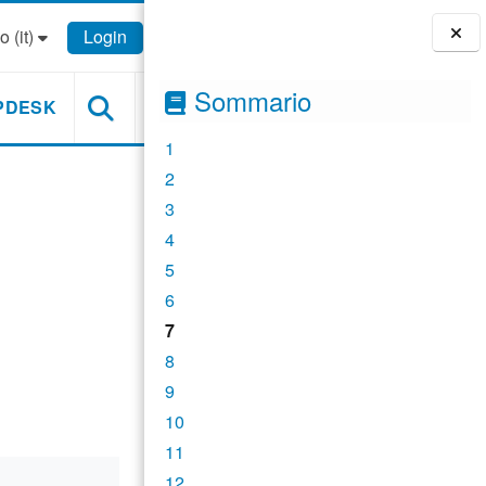
 ‎(it)‎
Login
Blocchi
Sommario
PDESK
1
2
3
4
5
6
7
8
9
10
11
12