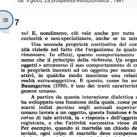
da "Il gioco. La prospettiva evoluzionistica", 1981
7
Apri indice del corso