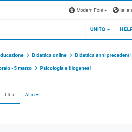
Modern Font
Italiano
UNITO
HEL
'Educazione
Didattica online
Didattica anni precedenti
braio - 5 marzo
Psicologia e filogenesi
Libro
Altro