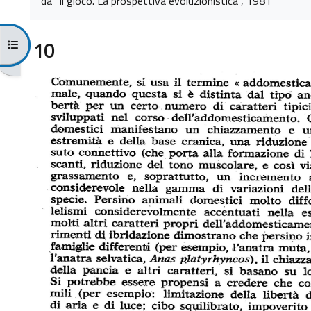
da "Il gioco. La prospettiva evoluzionistica", 1981
Abrir índice del curso
10