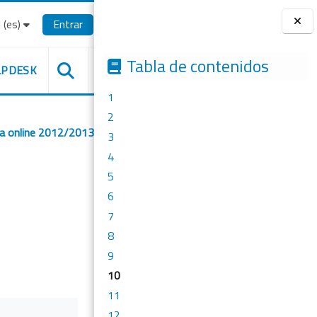
(es)‎
Entrar
Bloques
Tabla de contenidos
LPDESK
1
2
ca online 2012/2013
3
4
5
6
7
8
9
10
11
12