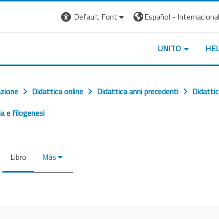
Default Font
Español - Internacional ‎
UNITO
HE
azione
Didattica online
Didattica anni precedenti
Didatti
a e filogenesi
Libro
Más