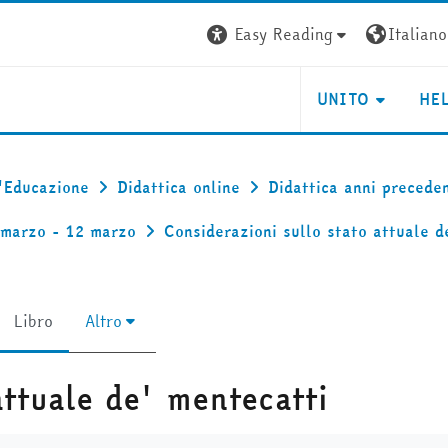
Easy Reading
Italiano ‎
UNITO
HE
l'Educazione
Didattica online
Didattica anni preceden
 marzo - 12 marzo
Considerazioni sullo stato attuale d
Libro
Altro
attuale de' mentecatti