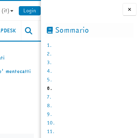
(it)‎
Login
Blocchi
Sommario
LPDESK
1.
2.
ti
3.
4.
e' mentecatti
5.
6.
7.
8.
9.
10.
11.