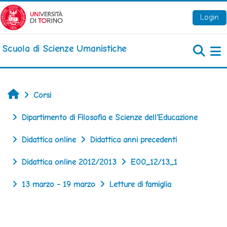
Vai al contenuto principale
Login
Scuola di Scienze Umanistiche
Pa
Home
Corsi
Dipartimento di Filosofia e Scienze dell'Educazione
Didattica online
Didattica anni precedenti
Didattica online 2012/2013
E00_12/13_1
13 marzo - 19 marzo
Letture di famiglia