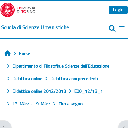
Zum Hauptinhalt
Login
Scuola di Scienze Umanistiche
We
Kurse
Startseite
Dipartimento di Filosofia e Scienze dell'Educazione
Didattica online
Didattica anni precedenti
Didattica online 2012/2013
E00_12/13_1
13. März - 19. März
Tiro a segno
Kursindex öffnen
Blo