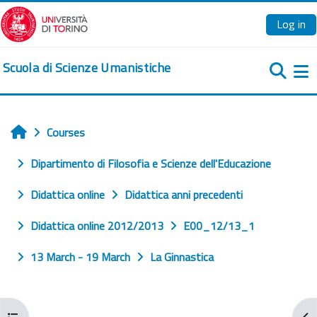
Skip to main content
Log in
Scuola di Scienze Umanistiche
Si
Courses
Home
Dipartimento di Filosofia e Scienze dell'Educazione
Didattica online
Didattica anni precedenti
Didattica online 2012/2013
E00_12/13_1
13 March - 19 March
La Ginnastica
Open course index
Ope