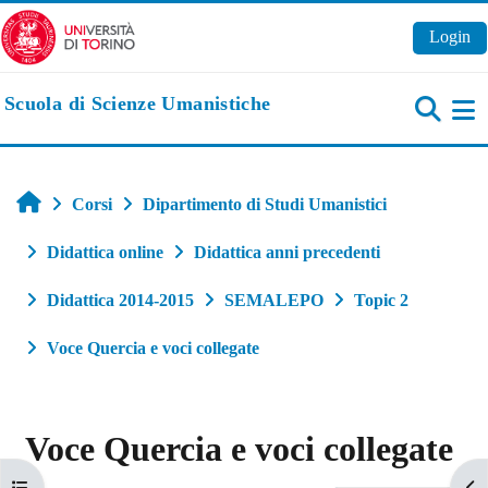
Vai al contenuto principale
Login
Scuola di Scienze Umanistiche
Pa
Home
Corsi
Dipartimento di Studi Umanistici
Didattica online
Didattica anni precedenti
Didattica 2014-2015
SEMALEPO
Topic 2
Voce Quercia e voci collegate
Voce Quercia e voci collegate
Apri indice del corso
Apr