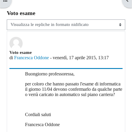
Voto esame
Modalità visualizzazione
Numero di risposte: 0
Voto esame
di
Francesca Oddone
-
venerdì, 17 aprile 2015, 13:17
Buongiorno professoressa,
per coloro che hanno passato l'esame di informatica
il giorno 11/04 devono confermarlo da qualche parte
o verrà caricato in automatico sul piano carriera?
Cordiali saluti
Francesca Oddone